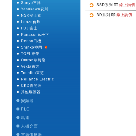
Sanyo三洋
SSD系列
線上詢價
Yasukawa安川
BD系列
線上詢價
NSK安士克
Lenze倫坎
FUJI富士
Panasonic松下
Denso日機
Shinko神岡
TOEL東榮
Omron歐姆龍
Vexta東方
Toshiba東芝
Reliance Electric
CKD喜開理
其他驅動器
變頻器
PLC
馬達
人機介面
電源供應器